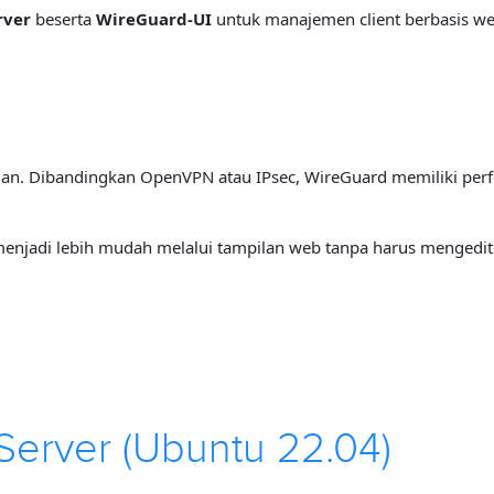
rver
beserta
WireGuard-UI
untuk manajemen client berbasis w
n. Dibandingkan OpenVPN atau IPsec, WireGuard memiliki perform
njadi lebih mudah melalui tampilan web tanpa harus mengedit f
Server (Ubuntu 22.04)