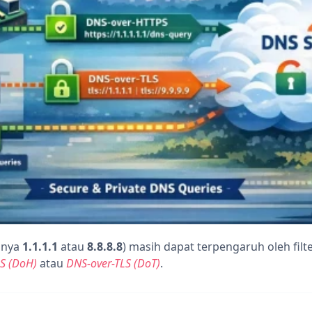
lnya
1.1.1.1
atau
8.8.8.8
) masih dapat terpengaruh oleh filte
S (DoH)
atau
DNS-over-TLS (DoT)
.