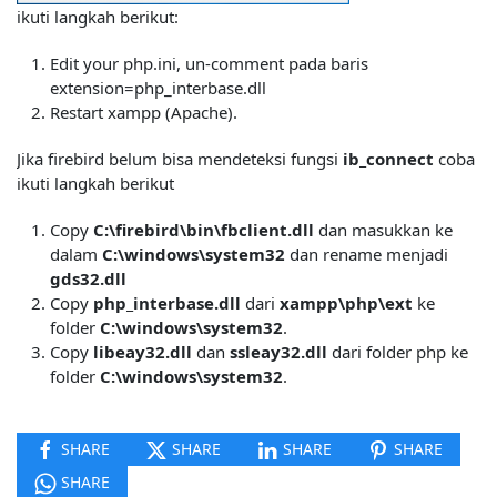
ikuti langkah berikut:
Edit your php.ini, un-comment pada baris
extension=php_interbase.dll
Restart xampp (Apache).
Jika firebird belum bisa mendeteksi fungsi
ib_connect
coba
ikuti langkah berikut
Copy
C:\firebird\bin\fbclient.dll
dan masukkan ke
dalam
C:\windows\system32
dan rename menjadi
gds32.dll
Copy
php_interbase.dll
dari
xampp\php\ext
ke
folder
C:\windows\system32
.
Copy
libeay32.dll
dan
ssleay32.dll
dari folder php ke
folder
C:\windows\system32
.
SHARE
SHARE
SHARE
SHARE
SHARE