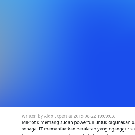
Written by Aldo Expert at
2015-08-22 19:09:03
.
Mikrotik memang sudah powerfull untuk digunakan dal
sebagai IT memanfaatkan peralatan yang nganggur sup