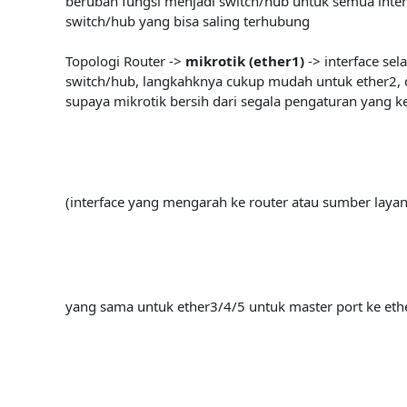
berubah fungsi menjadi switch/hub untuk semua interf
switch/hub yang bisa saling terhubung
Topologi Router ->
mikrotik (ether1)
-> interface sel
switch/hub, langkahknya cukup mudah untuk ether2, ds
supaya mikrotik bersih dari segala pengaturan yang
(interface yang mengarah ke router atau sumber laya
yang sama untuk ether3/4/5 untuk master port ke eth