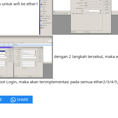
 untuk wifi ke ether1
dengan 2 langkah tersebut, maka wi
t Login, maka akan terimplementasi pada semua ether2/3/4/5,dst
E
SHARE