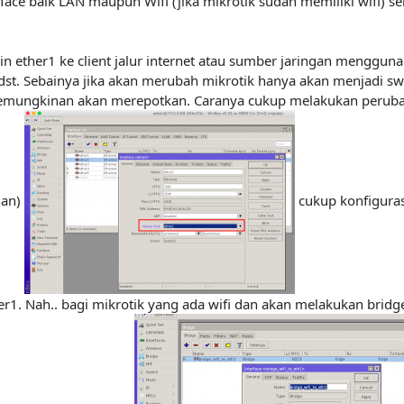
ace baik LAN maupun Wifi (jika mikrotik sudah memiliki wifi) s
ain ether1 ke client jalur internet atau sumber jaringan menggun
t. Sebainya jika akan merubah mikrotik hanya akan menjadi switc
 kemungkinan akan merepotkan. Caranya cukup melakukan peruba
nan)
cukup konfigura
er1. Nah.. bagi mikrotik yang ada wifi dan akan melakukan brid