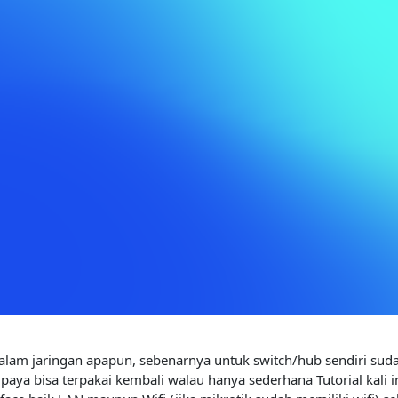
am jaringan apapun, sebenarnya untuk switch/hub sendiri suda
aya bisa terpakai kembali walau hanya sederhana Tutorial kali 