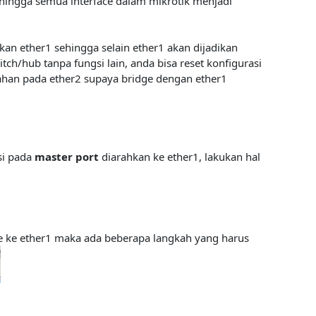
ehingga semua interface dalam mikrotik menjadi
akan ether1 sehingga selain ether1 akan dijadikan
h/hub tanpa fungsi lain, anda bisa reset konfigurasi
han pada ether2 supaya bridge dengan ether1
si pada
master port
diarahkan ke ether1, lakukan hal
ge ke ether1 maka ada beberapa langkah yang harus