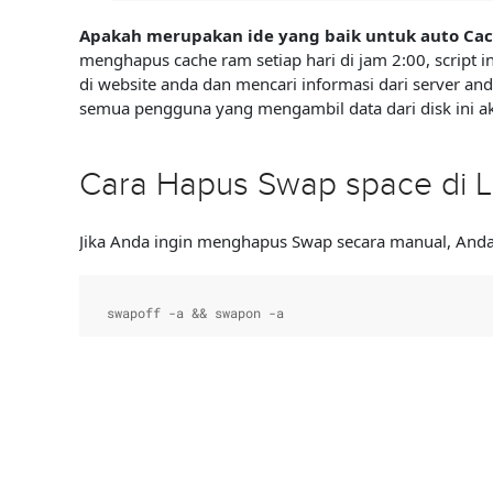
Apakah merupakan ide yang baik untuk auto Cac
menghapus cache ram setiap hari di jam 2:00, script 
di website anda dan mencari informasi dari server a
semua pengguna yang mengambil data dari disk ini aka
Cara Hapus Swap space di L
Jika Anda ingin menghapus Swap secara manual, Anda 
swapoff -a && swapon -a
Anda juga dapat menambahkan perintah tersebut untu
atas menjadi satu perintah console/terminal tungga
echo 3 > /proc/sys/vm/drop_caches && swapoff -a &&