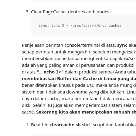
Clear PageCache, dentries and inodes
sync; echo 3 > /proc/sys/vm/drop_caches
Penjelasan perintah console/terminal di atas.
sync
aka
setiap perintah untuk mengakhiri sebelum mengekseku
membersihkan cache tanpa menghentikan aplikasi/ser
adalah yang paling aman di perusahaan dan produksi
di atas
"... echo 3>"
dalam produksi sampai Anda tahu
membebaskan Buffer dan Cache di Linux yang da
benar diterapkan khusus pada I/O, maka anda mungki
sistem dan tidak ada downtime yang dibutuhkan. Lin
daya dalam cache, maka permintaan tidak mencapai d
disk. Selain itu juga akan memperlambat sistem selam
cache.
Sekarang kita akan menciptakan sebuah she
Buat file
clearcache.sh
shell script dan tambahkan