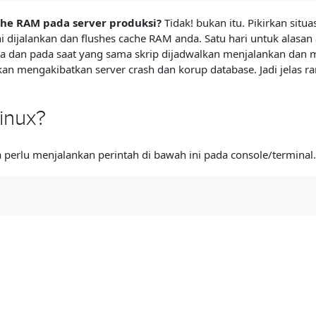
he RAM pada server produksi?
Tidak! bukan itu. Pikirkan situ
ini dijalankan dan flushes cache RAM anda. Satu hari untuk alas
nda dan pada saat yang sama skrip dijadwalkan menjalankan dan
n mengakibatkan server crash dan korup database. Jadi jelas ra
inux?
perlu menjalankan perintah di bawah ini pada console/terminal.
k script cron, setelah memahami semua risiko yang terkait. Se
l untuk membuat script yang tepat guna membersihkan RAM Cach
 swapon -a && printf '\n%s\n' 'Ram-cache and Swap Cleared'