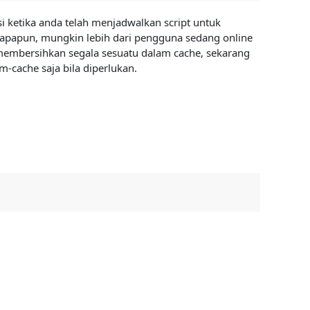
asi ketika anda telah menjadwalkan script untuk
an apapun, mungkin lebih dari pengguna sedang online
 membersihkan segala sesuatu dalam cache, sekarang
m-cache saja bila diperlukan.
karang kita akan menggabungkan kedua perintah di
e and Space Swap.