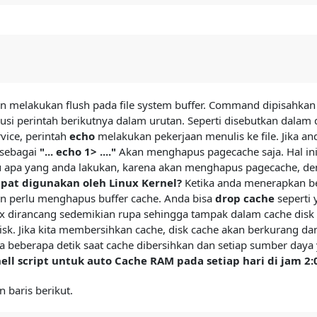
n melakukan flush pada file system buffer. Command dipisahkan 
si perintah berikutnya dalam urutan. Seperti disebutkan dalam
vice, perintah
echo
melakukan pekerjaan menulis ke file. Jika a
 sebagai
"... echo 1> ...."
Akan menghapus pagecache saja. Hal ini
 apa yang anda lakukan, karena akan menghapus pagecache, den
pat digunakan oleh Linux Kernel?
Ketika anda menerapkan be
n perlu menghapus buffer cache. Anda bisa
drop cache
seperti 
ux dirancang sedemikian rupa sehingga tampak dalam cache dis
isk. Jika kita membersihkan cache, disk cache akan berkurang 
a beberapa detik saat cache dibersihkan dan setiap sumber daya
ll script untuk auto Cache RAM pada setiap hari di jam 2:0
 baris berikut.