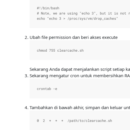
#!/bin/bash

# Note, we are using "echo 3", but it is not r
echo "echo 3 > /proc/sys/vm/drop_caches"
Ubah file permission dan beri akses execute
chmod 755 clearcache.sh
Sekarang Anda dapat menjalankan script setiap k
Sekarang mengatur cron untuk membersihkan RAM 
crontab -e
Tambahkan di bawah akhir, simpan dan keluar unt
0  2  *  *  *  /path/to/clearcache.sh