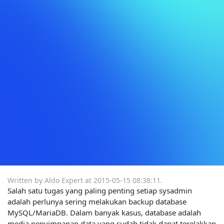
Written by Aldo Expert at
2015-05-15 08:38:11
.
Salah satu tugas yang paling penting setiap sysadmin
adalah perlunya sering melakukan backup database
MySQL/MariaDB. Dalam banyak kasus, database adalah
media penyimpanan data yang sudah tidak dapat terelakkan