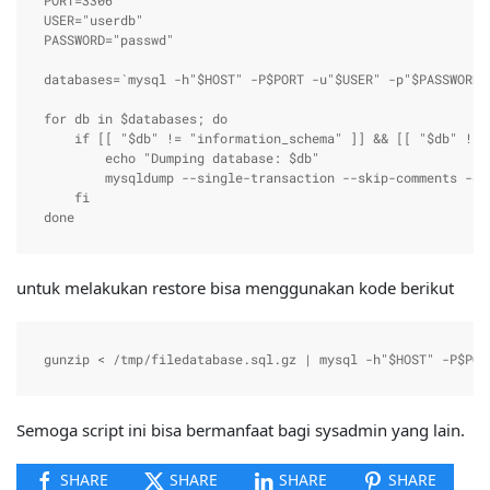
PORT=3306

USER="userdb"

PASSWORD="passwd"

databases=`mysql -h"$HOST" -P$PORT -u"$USER" -p"$PASSWORD"
for db in $databases; do

    if [[ "$db" != "information_schema" ]] && [[ "$db" != 
        echo "Dumping database: $db"

        mysqldump --single-transaction --skip-comments -c 
    fi

untuk melakukan restore bisa menggunakan kode berikut
gunzip < /tmp/filedatabase.sql.gz | mysql -h"$HOST" -P$POR
Semoga script ini bisa bermanfaat bagi sysadmin yang lain.
SHARE
SHARE
SHARE
SHARE