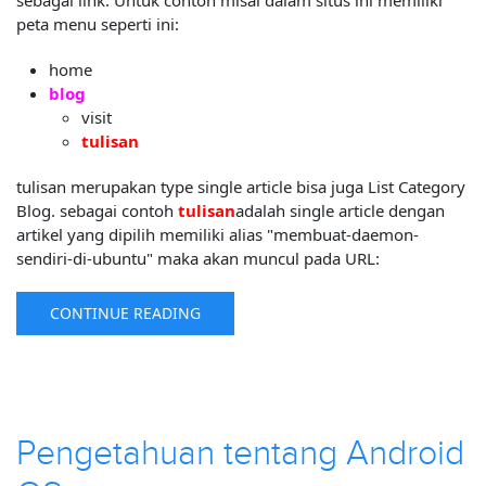
sebagai link. Untuk contoh misal dalam situs ini memiliki
peta menu seperti ini:
home
blog
visit
tulisan
tulisan merupakan type single article bisa juga List Category
Blog. sebagai contoh
tulisan
adalah single article dengan
artikel yang dipilih memiliki alias "membuat-daemon-
sendiri-di-ubuntu" maka akan muncul pada URL:
CONTINUE READING
Pengetahuan tentang Android